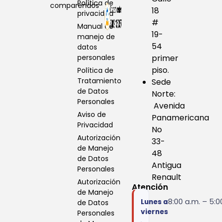
Política de
comparendos
18
privacidad
#
Manual de
19-
manejo de
54
datos
personales
primer
piso.
Política de
Tratamiento
Sede
de Datos
Norte:
Personales
Avenida
Aviso de
Panamericana
Privacidad
No
Autorización
33-
de Manejo
48
de Datos
Antigua
Personales
Renault
Autorización
Atención
de Manejo
8:00 a.m. – 5:0
Lunes a
de Datos
viernes
Personales