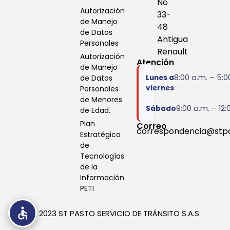
No
Autorización
33-
de Manejo
48
de Datos
Antigua
Personales
Renault
Autorización
Atención
de Manejo
8:00 a.m. – 5:0
Lunes a
de Datos
viernes
Personales
de Menores
9:00 a.m. – 12:
Sábado
de Edad.
Plan
Correo
correspondencia@stp
Estratégico
de
Tecnologías
de la
Información
PETI
© 2023
ST PASTO SERVICIO DE TRÁNSITO S.A.S