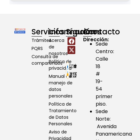
Servicios
Información
Síguenos
Contacto
Dirección:
Trámites
Acerca
Sede
de
PQRS
Centro:
nosotros
Consulta de
Calle
Política de
comparendos
18
privacidad
#
Manual de
19-
manejo de
54
datos
personales
primer
piso.
Política de
Tratamiento
Sede
de Datos
Norte:
Personales
Avenida
Aviso de
Panamericana
Privacidad