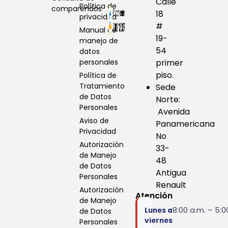
Calle
Política de
comparendos
18
privacidad
#
Manual de
19-
manejo de
54
datos
personales
primer
piso.
Política de
Tratamiento
Sede
de Datos
Norte:
Personales
Avenida
Aviso de
Panamericana
Privacidad
No
Autorización
33-
de Manejo
48
de Datos
Antigua
Personales
Renault
Autorización
Atención
de Manejo
8:00 a.m. – 5:0
Lunes a
de Datos
viernes
Personales