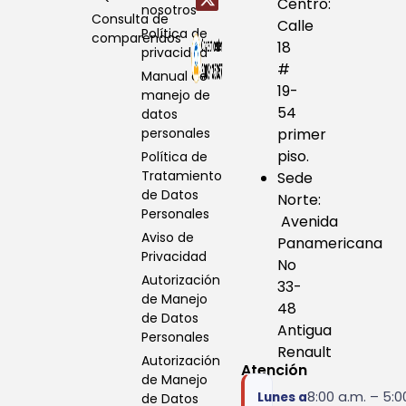
Centro:
nosotros
Consulta de
Calle
Política de
comparendos
18
privacidad
#
Manual de
19-
manejo de
54
datos
personales
primer
piso.
Política de
Tratamiento
Sede
de Datos
Norte:
Personales
Avenida
Aviso de
Panamericana
Privacidad
No
Autorización
33-
de Manejo
48
de Datos
Antigua
Personales
Renault
Autorización
Atención
de Manejo
8:00 a.m. – 5:0
Lunes a
de Datos