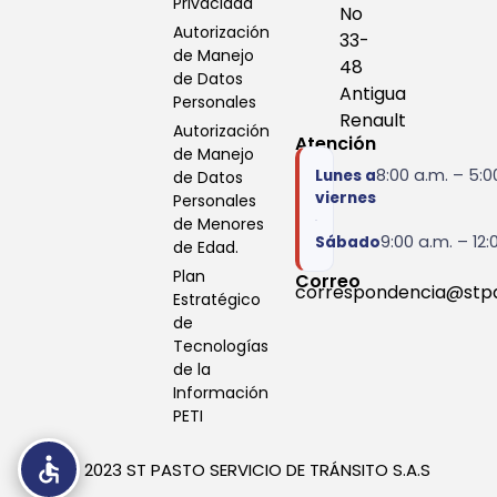
Privacidad
No
Autorización
33-
de Manejo
48
de Datos
Antigua
Personales
Renault
Autorización
Atención
de Manejo
8:00 a.m. – 5:0
Lunes a
de Datos
viernes
Personales
de Menores
9:00 a.m. – 12:
Sábado
de Edad.
Plan
Correo
correspondencia@stp
Estratégico
de
Tecnologías
de la
Información
PETI
© 2023
ST PASTO SERVICIO DE TRÁNSITO S.A.S