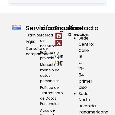
Servicios
Información
Síguenos
Contacto
Dirección:
Trámites
Acerca
Sede
de
PQRS
Centro:
nosotros
Consulta de
Calle
Política de
comparendos
18
privacidad
#
Manual de
19-
manejo de
54
datos
personales
primer
piso.
Política de
Tratamiento
Sede
de Datos
Norte:
Personales
Avenida
Aviso de
Panamericana