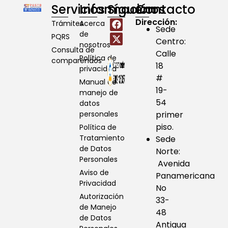
Servicios
Información
Síguenos
Contacto
Dirección:
Trámites
Acerca
Sede
de
PQRS
Centro:
nosotros
Consulta de
Calle
Política de
comparendos
18
privacidad
#
Manual de
19-
manejo de
54
datos
personales
primer
piso.
Política de
Tratamiento
Sede
de Datos
Norte:
Personales
Avenida
Aviso de
Panamericana
Privacidad
No
Autorización
33-
de Manejo
48
de Datos
Antigua