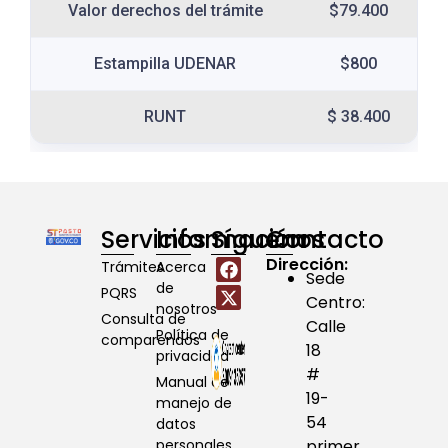
Valor derechos del trámite
$79.400
Estampilla UDENAR
$800
RUNT
$ 38.400
Servicios
Información
Síguenos
Contacto
Dirección:
Trámites
Acerca
Sede
de
PQRS
Centro:
nosotros
Consulta de
Calle
Política de
comparendos
18
privacidad
#
Manual de
19-
manejo de
54
datos
personales
primer