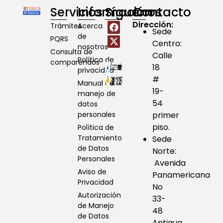
Servicios
Información
Síguenos
Contacto
Dirección:
Trámites
Acerca
Sede
de
PQRS
Centro:
nosotros
Consulta de
Calle
Política de
comparendos
18
privacidad
#
Manual de
19-
manejo de
54
datos
personales
primer
piso.
Política de
Tratamiento
Sede
de Datos
Norte:
Personales
Avenida
Aviso de
Panamericana
Privacidad
No
Autorización
33-
de Manejo
48
de Datos
Antigua