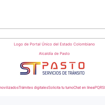
movilizados
Trámites digitales
Solicita tu turno
Chat en línea
PQRS