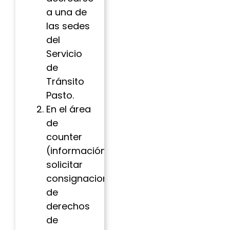
a una de
las sedes
del
Servicio
de
Tránsito
Pasto.
En el área
de
counter
(información)
solicitar
consignaciones
de
derechos
de