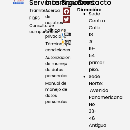
Servicios
Información
Síguenos
Contacto
Dirección:
Tramites
Acerca
Sede
de
PQRS
Centro:
nosotros
Consulta de
Calle
Politica de
comparendos
18
privacidad
#
Términos y
19-
condiciones
54
Autorización
primer
de manejo
piso.
de datos
personales
Sede
Norte:
Manual de
manejo de
Avenida
datos
Panamericana
personales
No
33-
48
Antigua